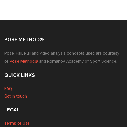
POSE METHOD®
Pose, Fall, Pull and video analysis concepts used are courtesy
of
Pose Method®
and Romanov Academy of Sport Science.
QUICK LINKS
FAQ
Get in touch
LEGAL
Terms of Use